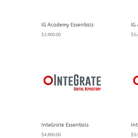
IG Academy Essentials
IG
$
3,900.00
$
5,
InteGrate Essentials
In
$
4,800.00
$
5,