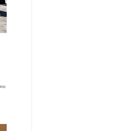
uno
e