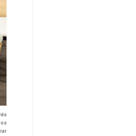
lés
los
iar