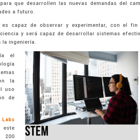
s para que desarrollen las nuevas demandas del ca
ades a futuro.
 es capaz de observar y experimentar, con el fin
 ciencia y será capaz de desarrollar sistemas efecti
la ingeniería.
ía el
ología
stemas
on la
el uso
ón de
 Labs
a este
e 200