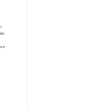
ir
 de
 en