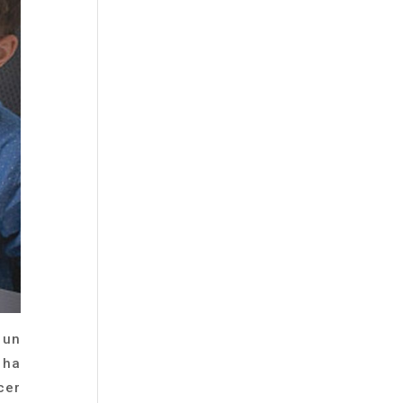
 un
 ha
cer