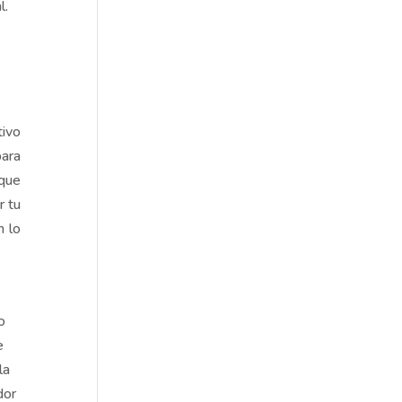
l.
tivo
para
 que
r tu
n lo
o
e
la
dor