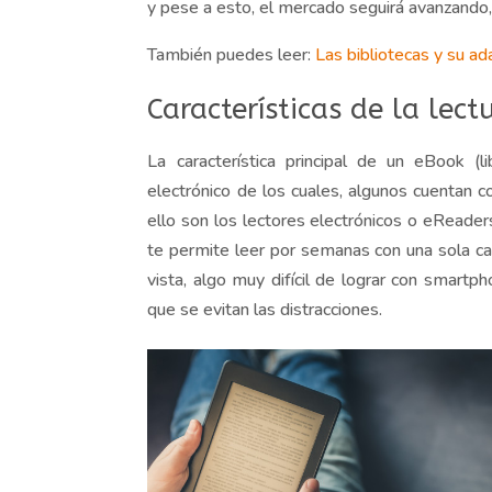
y pese a esto, el mercado seguirá avanzando,
También puedes leer:
Las bibliotecas y su ad
Características de la lect
La c
aracterística
principal
de un
e
B
ook (li
electrónico de los cuales, algunos cuentan c
ello son los lectores electrónicos o
eReader
te permite leer por semanas con una sola carg
vista, algo
muy difícil de lograr con
smartph
que se evitan las distracciones.