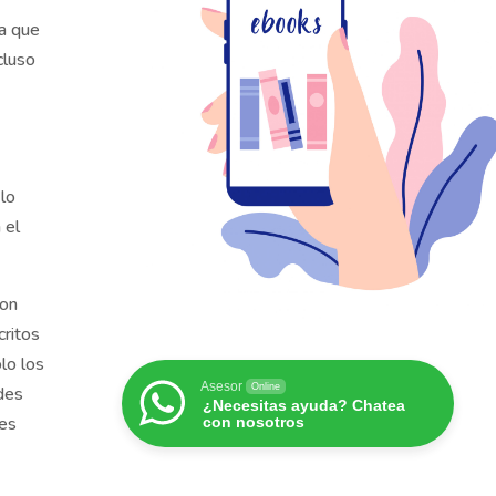
a que
cluso
lo
 el
son
ritos
lo los
Asesor
Online
des
¿Necesitas ayuda? Chatea
res
con nosotros