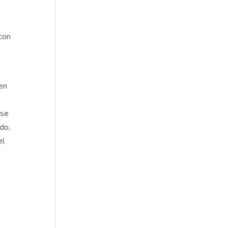
con
 en
 se
do,
el