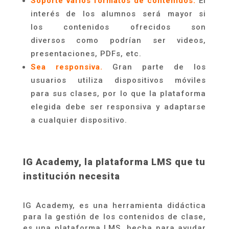
Soporte varios formatos de contenidos.
El
interés de los alumnos será
mayor
si
los
contenidos
ofrecidos son
diversos
como podría
n ser videos,
presentaciones,
PDFs
, etc
.
Sea responsiva.
Gran parte de los
usuarios utiliza dispositivos móviles
para
sus
clases, por lo que la plataforma
elegida debe ser responsiva y adaptarse
a cualquier dispositivo.
IG
Academy
, la plataforma LMS que tu
institución necesita
IG
Academy
, es una herramienta didáctica
para la gestión de los contenidos de
clase,
es una plataforma LMS, hecha para ayudar