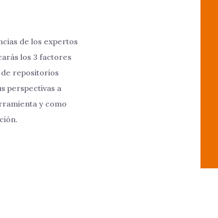
ncias de los expertos
carás los 3 factores
 de repositorios
us perspectivas a
erramienta y como
ción.