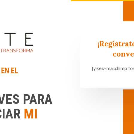
¡Regístrat
conve
[yikes-mailchimp f
 EN EL
VES PARA
CIAR
MI