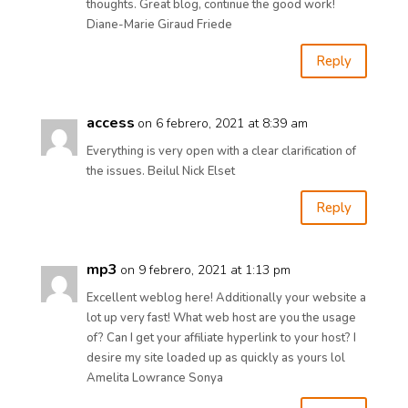
thoughts. Great blog, continue the good work!
Diane-Marie Giraud Friede
Reply
access
on 6 febrero, 2021 at 8:39 am
Everything is very open with a clear clarification of
the issues. Beilul Nick Elset
Reply
mp3
on 9 febrero, 2021 at 1:13 pm
Excellent weblog here! Additionally your website a
lot up very fast! What web host are you the usage
of? Can I get your affiliate hyperlink to your host? I
desire my site loaded up as quickly as yours lol
Amelita Lowrance Sonya