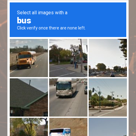
SIMULADORES VIRTUALES
CLOUD LABS
El más innovador y avanzado entorno
virtual de aprendizaje para las áreas de
ciencias naturales, química, física,
matemáticas e ingenierías que integra el
uso de las tecnologías de la información