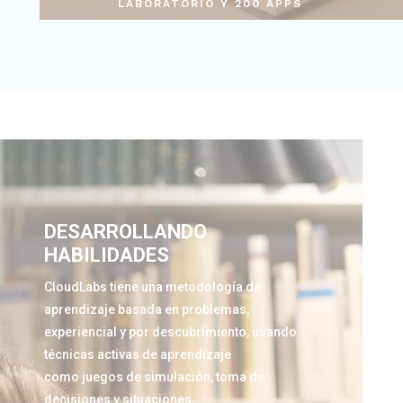
LABORATORIO Y 200 APPS
DESARROLLANDO
HABILIDADES
CloudLabs tiene una metodología de
aprendizaje basada en problemas,
experiencial y por descubrimiento, usando
técnicas activas de aprendizaje
como juegos de simulación, toma de
decisiones y situaciones.