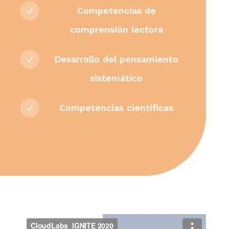
Competencias de
N
comprensión lectora
Desarrollo del pensamiento
N
sistemático
Competencias científicas
N