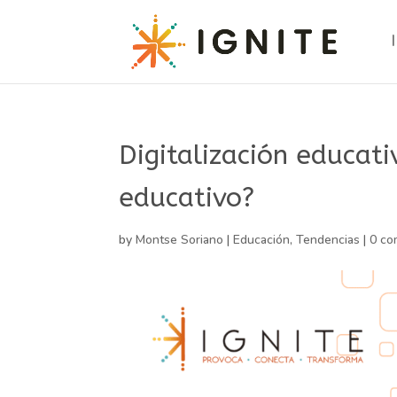
Digitalización educat
educativo?
by
Montse Soriano
|
Educación
,
Tendencias
|
0 c