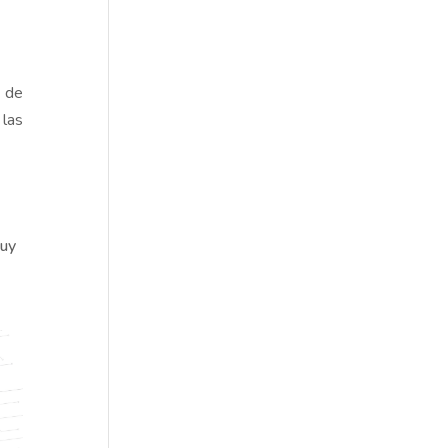
s de
 las
.
muy